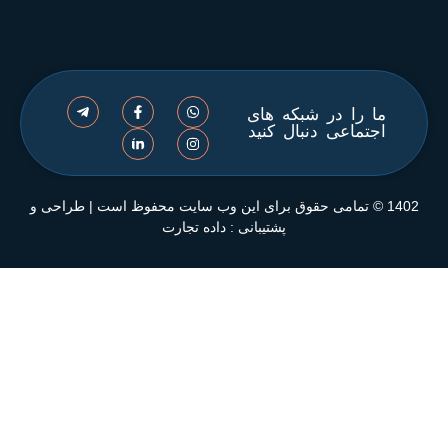
041
 های
کنید
ق برای این وب سایت محفوظ است | طراحی و
شتیبانی :
داده تجارت