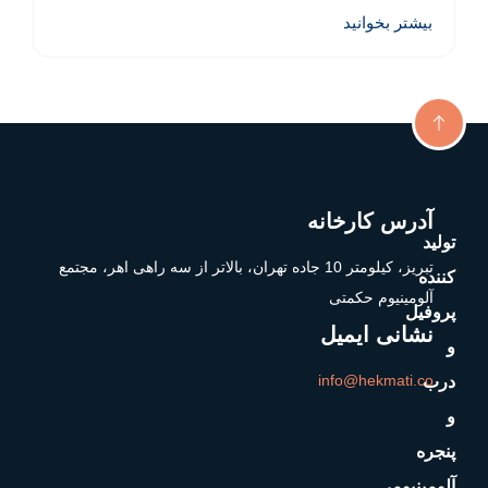
دسترسی
شماره
سریع
های
ز، کیلومتر 10 جاده تهران، بالاتر از سه راهی اهر، مجتمع
تماس
خانه
تاریخچه
و معرفی
شماره
شرکت
تماس:
دانلود
گواهینامه
کاتالوگ
ها
5-
نمایندگی
تماس با
36371253
ها
ما
-